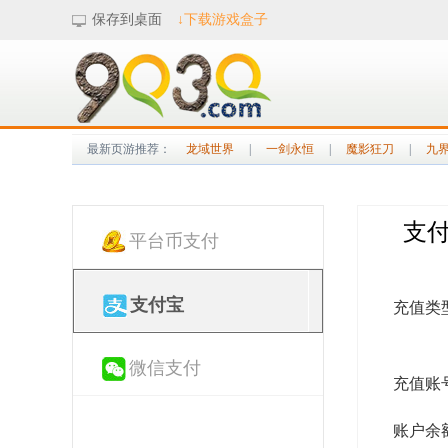
保存到桌面
↓下载游戏盒子
最新页游推荐：
龙域世界
|
一剑永恒
|
魔影狂刀
|
九
支
平台币支付
支付宝
充值类
微信支付
充值账
账户余