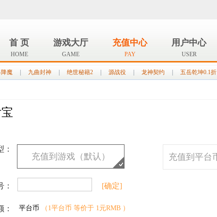
首 页
游戏大厅
充值中心
用户中心
HOME
GAME
PAY
USER
界降魔
|
九曲封神
|
绝世秘籍2
|
源战役
|
龙神契约
|
五岳乾坤0.1折
付宝
型：
充值到游戏（默认）
充值到平台
号：
[确定]
额：
平台币
（1平台币 等价于 1元RMB ）