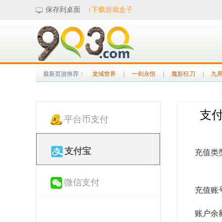
保存到桌面
↓下载游戏盒子
最新页游推荐：
龙域世界
|
一剑永恒
|
魔影狂刀
|
九
支
平台币支付
支付宝
充值类
微信支付
充值账
账户余